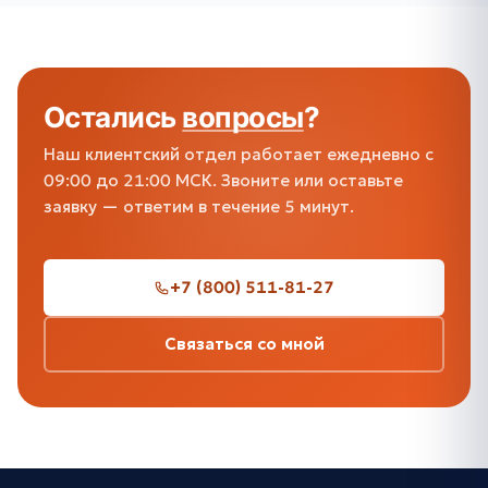
Остались
вопросы
?
Наш клиентский отдел работает ежедневно с
09:00 до 21:00 МСК. Звоните или оставьте
заявку — ответим в течение 5 минут.
+7 (800) 511-81-27
Связаться со мной