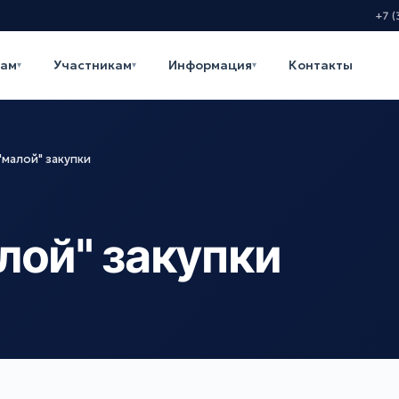
+7 (
кам
Участникам
Информация
Контакты
▾
▾
▾
малой" закупки
лой" закупки