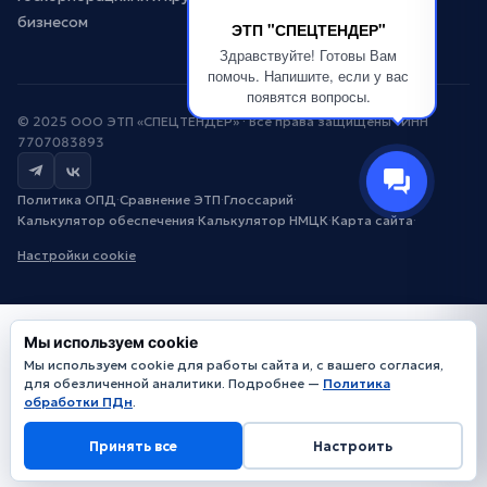
бизнесом
ЭТП "СПЕЦТЕНДЕР"
Здравствуйте! Готовы Вам
помочь. Напишите, если у вас
появятся вопросы.
© 2025 ООО ЭТП «СПЕЦТЕНДЕР» · Все права защищены · ИНН
7707083893
Политика ОПД
·
Сравнение ЭТП
·
Глоссарий
·
Калькулятор обеспечения
·
Калькулятор НМЦК
·
Карта сайта
·
Настройки cookie
Мы используем cookie
Мы используем cookie для работы сайта и, с вашего согласия,
для обезличенной аналитики. Подробнее —
Политика
обработки ПДн
.
Принять все
Настроить