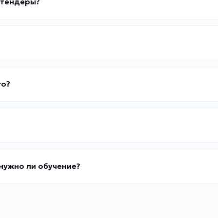
ь тендеры?
го?
 нужно ли обучение?