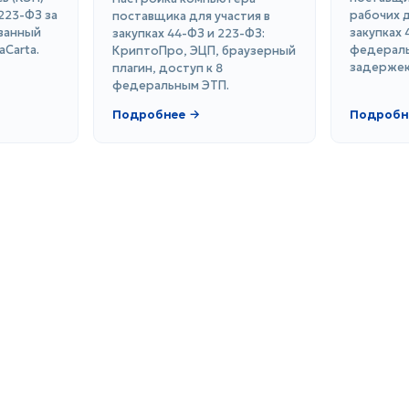
223-ФЗ за
рабочих д
поставщика для участия в
ванный
закупках 
закупках 44-ФЗ и 223-ФЗ:
aCarta.
федераль
КриптоПро, ЭЦП, браузерный
задержек
плагин, доступ к 8
федеральным ЭТП.
Подробнее →
Подробн