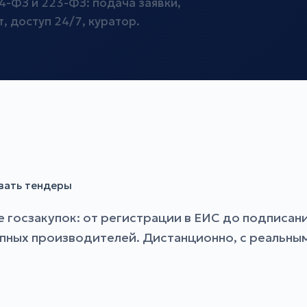
4-ФЗ и 223-ФЗ: подача заявки,
, доступ 24/7, куратор.
ывать тендеры
госзакупок: от регистрации в ЕИС до подписани
упных производителей. Дистанционно, с реальны