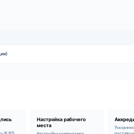
ии)
дпись
Настройка рабочего
Аккреди
места
я
Ускоренн
ь (КЭП)
поставщик
Настройка компьютера