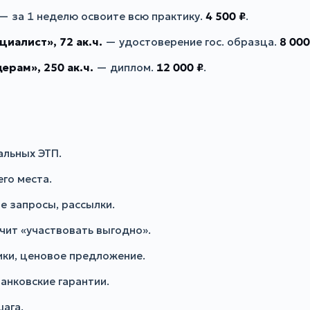
— за 1 неделю освоите всю практику.
4 500 ₽
.
иалист», 72 ак.ч.
— удостоверение гос. образца.
8 000
рам», 250 ак.ч.
— диплом.
12 000 ₽
.
альных ЭТП.
го места.
е запросы, рассылки.
чит «участвовать выгодно».
ики, ценовое предложение.
анковские гарантии.
шага.