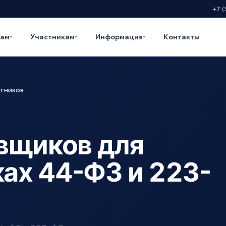
+7 (
кам
Участникам
Информация
Контакты
▾
▾
▾
стников
вщиков для
ках 44-ФЗ и 223-