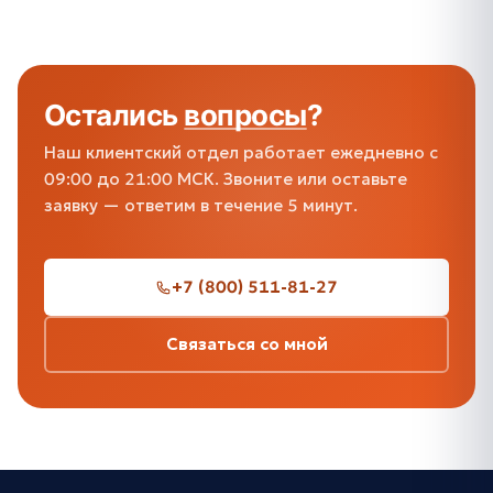
Остались
вопросы
?
Наш клиентский отдел работает ежедневно с
09:00 до 21:00 МСК. Звоните или оставьте
заявку — ответим в течение 5 минут.
+7 (800) 511-81-27
Связаться со мной