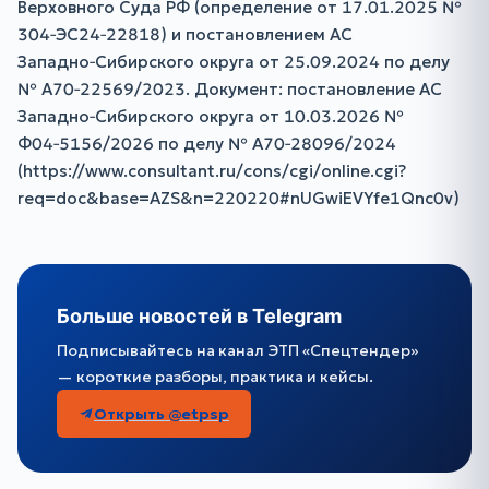
Верховного Суда РФ (определение от 17.01.2025 №
304‑ЭС24‑22818) и постановлением АС
Западно‑Сибирского округа от 25.09.2024 по делу
№ А70‑22569/2023. Документ: постановление АС
Западно‑Сибирского округа от 10.03.2026 №
Ф04‑5156/2026 по делу № А70‑28096/2024
(https://www.consultant.ru/cons/cgi/online.cgi?
req=doc&base=AZS&n=220220#nUGwiEVYfe1Qnc0v)
Больше новостей в Telegram
Подписывайтесь на канал ЭТП «Спецтендер»
— короткие разборы, практика и кейсы.
Открыть @etpsp