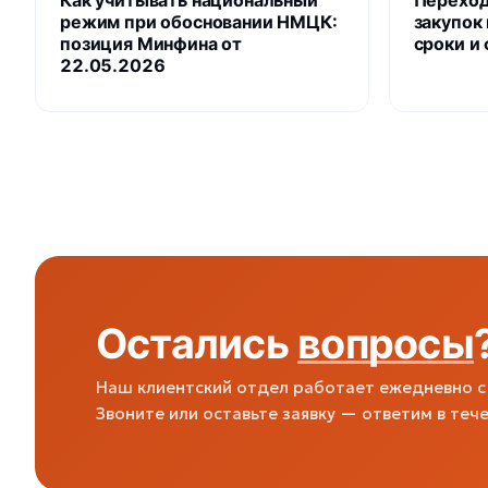
Как учитывать национальный
Переход
режим при обосновании НМЦК:
закупок 
позиция Минфина от
сроки и
22.05.2026
Остались
вопросы
Наш клиентский отдел работает ежедневно с 
Звоните или оставьте заявку — ответим в тече