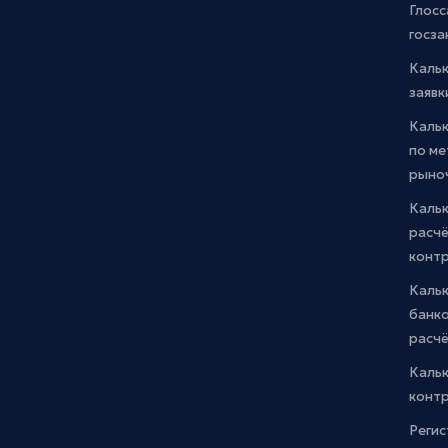
Глосс
госза
Каль
заявк
Каль
по м
рыно
Кальк
расчё
конт
Каль
банко
расчё
Каль
контр
Регис