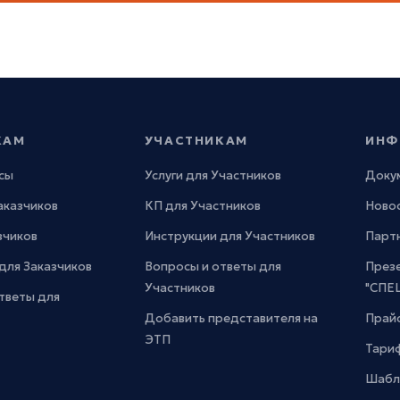
КАМ
УЧАСТНИКАМ
ИНФ
сы
Услуги для Участников
Доку
Заказчиков
КП для Участников
Новос
зчиков
Инструкции для Участников
Парт
для Заказчиков
Вопросы и ответы для
През
Участников
"СПЕ
тветы для
Добавить представителя на
Прайс
ЭТП
Тари
Шабл