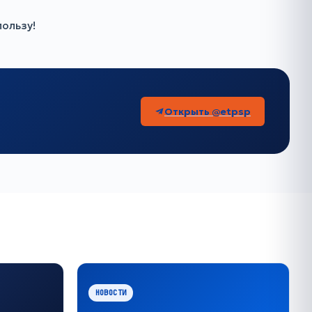
пользу!
Открыть @etpsp
НОВОСТИ