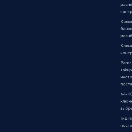
расчё
конт
Каль
банко
расчё
Каль
контр
Регис
zakup
инстр
пост
44-ФЗ
ключ
выбр
Гид п
поста