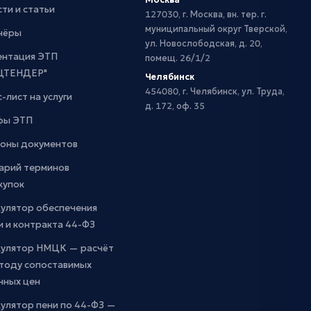
ти и статьи
127030, г. Москва, вн. тер. г.
муниципальный округ Тверской,
нёры
ул. Новослободская, д. 20,
ентация ЭТП
помещ. 26/1/2
ЦТЕНДЕР"
Челябинск
454080, г. Челябинск, ул. Труда,
-лист на услуги
д. 172, оф. 35
фы ЭТП
оны документов
арий терминов
купок
кулятор обеспечения
и и контракта 44-ФЗ
кулятор НМЦК — расчёт
етоду сопоставимых
чных цен
улятор пени по 44-ФЗ —