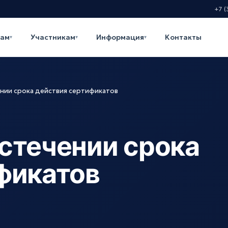
+7 (
кам
Участникам
Информация
Контакты
▾
▾
▾
нии срока действия сертификатов
стечении срока
фикатов