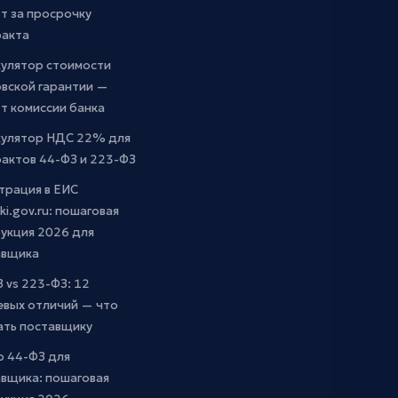
т за просрочку
ракта
кулятор стоимости
вской гарантии —
т комиссии банка
кулятор НДС 22% для
актов 44-ФЗ и 223-ФЗ
трация в ЕИС
ki.gov.ru: пошаговая
укция 2026 для
авщика
 vs 223-ФЗ: 12
евых отличий — что
ать поставщику
о 44-ФЗ для
вщика: пошаговая