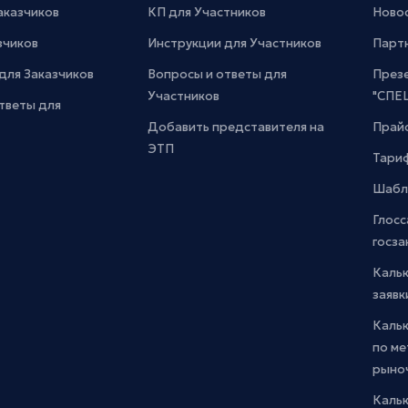
Заказчиков
КП для Участников
Новос
зчиков
Инструкции для Участников
Парт
для Заказчиков
Вопросы и ответы для
През
Участников
"СПЕ
тветы для
Добавить представителя на
Прайс
ЭТП
Тари
Шабл
Глосс
госза
Каль
заявк
Каль
по м
рыно
Кальк