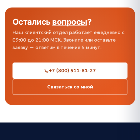
Остались
вопросы
?
Наш клиентский отдел работает ежедневно с
09:00 до 21:00 МСК. Звоните или оставьте
заявку — ответим в течение 5 минут.
+7 (800) 511-81-27
Связаться со мной