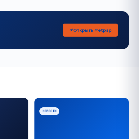
Открыть @etpsp
НОВОСТИ