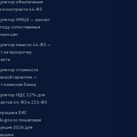
кулятор обеспечения
и и контракта 44-ФЗ
кулятор НМЦК — расчёт
етоду сопоставимых
чных цен
улятор пени по 44-ФЗ —
т за просрочку
ракта
кулятор стоимости
вской гарантии —
т комиссии банка
кулятор НДС 22% для
актов 44-ФЗ и 223-ФЗ
трация в ЕИС
ki.gov.ru: пошаговая
укция 2026 для
авщика