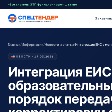
Все системы ЭТП функционируют штатно
Заказчи
Главная
/
Информация
/
Новости и статьи
/
Интеграция ЕИС с мо
НОВОСТИ · 19.03.2026
Интеграция ЕИС
образовательны
порядок переда