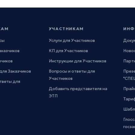
КАМ
УЧАСТНИКАМ
ИНФ
сы
Услуги для Участников
Доку
Заказчиков
КП для Участников
Новос
зчиков
Инструкции для Участников
Парт
для Заказчиков
Вопросы и ответы для
През
Участников
"СПЕ
тветы для
Добавить представителя на
Прайс
ЭТП
Тари
Шабл
Глосс
госза