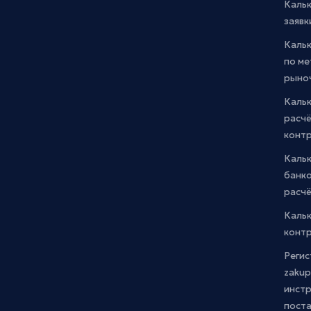
Каль
заявк
Каль
по м
рыно
Кальк
расчё
конт
Каль
банко
расчё
Каль
контр
Регис
zakup
инстр
пост