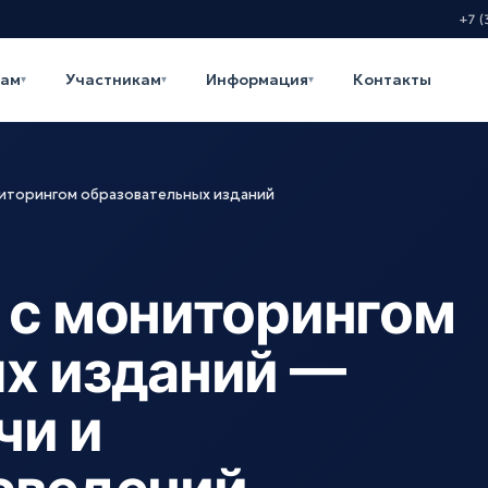
+7 (
кам
Участникам
Информация
Контакты
▾
▾
▾
ниторингом образовательных изданий
 с мониторингом
х изданий —
чи и