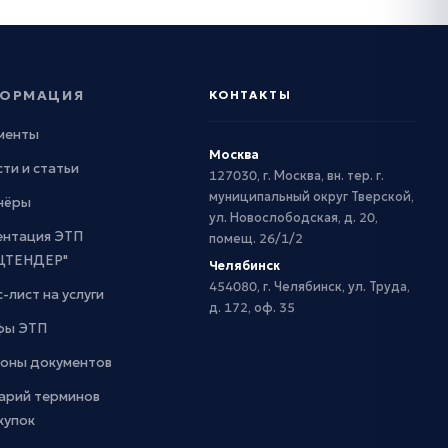
ОРМАЦИЯ
КОНТАКТЫ
менты
Москва
ти и статьи
127030, г. Москва, вн. тер. г.
муниципальный округ Тверской,
нёры
ул. Новослободская, д. 20,
ентация ЭТП
помещ. 26/1/2
ЦТЕНДЕР"
Челябинск
454080, г. Челябинск, ул. Труда,
-лист на услуги
д. 172, оф. 35
фы ЭТП
оны документов
арий терминов
купок