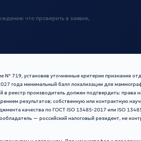
ждения: что проверить в заявке,
ие № 719, установив уточненные критерии признания о
2027 года минимальный балл локализации для маммогра
ий в реестр производитель должен подтвердить: права н
рением результатов; собственную или контрактную науч
джмента качества по ГОСТ ISO 13485-2017 или ISO 1348
авообладатель — российский налоговый резидент, не кон