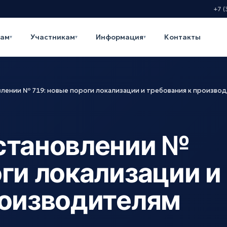
+7 (
кам
Участникам
Информация
Контакты
▾
▾
▾
влении № 719: новые пороги локализации и требования к произво
становлении №
ги локализации и
роизводителям