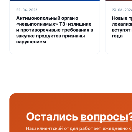
22.04.2026
23.06.202
Антимонопольный орган о
Новые т
«невыполнимых» ТЗ: излишние
локализ
и противоречивые требования в
вступят 
закупке продуктов признаны
года
нарушением
Остались
вопросы
Наш клиентский отдел работает ежедневно с 