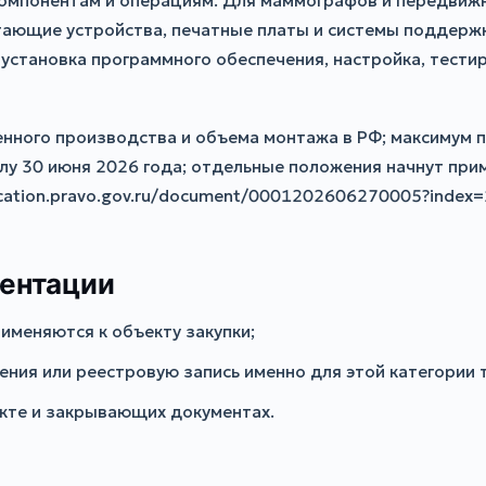
компонентам и операциям. Для маммографов и передвиж
тающие устройства, печатные платы и системы поддерж
 установка программного обеспечения, настройка, тести
енного производства и объема монтажа в РФ; максимум 
лу 30 июня 2026 года; отдельные положения начнут при
ication.pravo.gov.ru/document/0001202606270005?index=
ментации
именяются к объекту закупки;
ния или реестровую запись именно для этой категории 
акте и закрывающих документах.