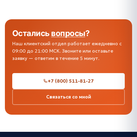
Остались
вопросы
?
Наш клиентский отдел работает ежедневно с
09:00 до 21:00 МСК. Звоните или оставьте
заявку — ответим в течение 5 минут.
+7 (800) 511-81-27
Связаться со мной