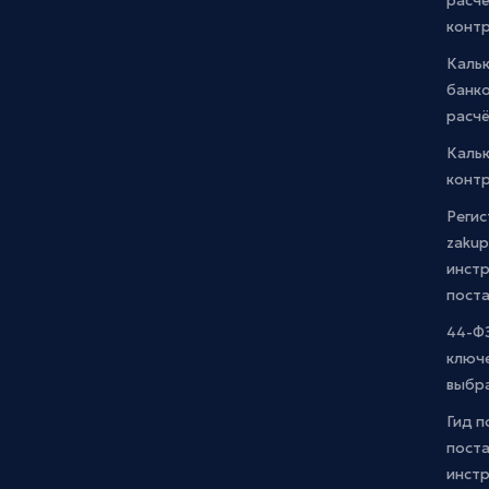
расчё
конт
Каль
банко
расчё
Каль
контр
Регис
zakup
инстр
пост
44-ФЗ
ключ
выбр
Гид п
поста
инст