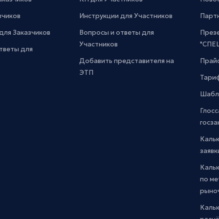
зчиков
Инструкции для Участников
Парт
для Заказчиков
Вопросы и ответы для
През
Участников
"СПЕ
тветы для
Добавить представителя на
Прайс
ЭТП
Тари
Шабл
Глосс
госза
Каль
заявк
Каль
по м
рыно
Кальк