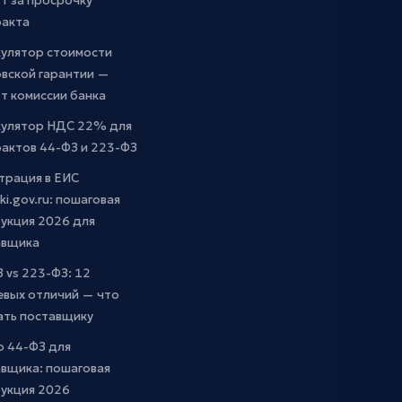
т за просрочку
ракта
кулятор стоимости
вской гарантии —
т комиссии банка
кулятор НДС 22% для
актов 44-ФЗ и 223-ФЗ
трация в ЕИС
ki.gov.ru: пошаговая
укция 2026 для
авщика
 vs 223-ФЗ: 12
евых отличий — что
ать поставщику
о 44-ФЗ для
вщика: пошаговая
рукция 2026