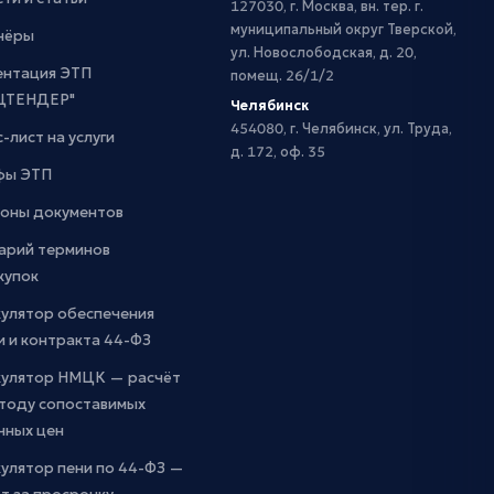
127030, г. Москва, вн. тер. г.
муниципальный округ Тверской,
нёры
ул. Новослободская, д. 20,
ентация ЭТП
помещ. 26/1/2
ЦТЕНДЕР"
Челябинск
454080, г. Челябинск, ул. Труда,
-лист на услуги
д. 172, оф. 35
фы ЭТП
оны документов
арий терминов
купок
кулятор обеспечения
и и контракта 44-ФЗ
кулятор НМЦК — расчёт
етоду сопоставимых
чных цен
улятор пени по 44-ФЗ —