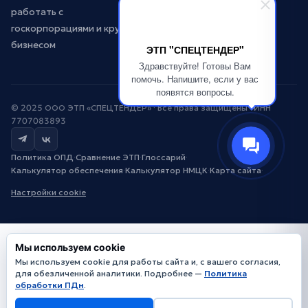
работать с
госкорпорациями и крупным
бизнесом
ЭТП "СПЕЦТЕНДЕР"
Здравствуйте! Готовы Вам
помочь. Напишите, если у вас
появятся вопросы.
© 2025 ООО ЭТП «СПЕЦТЕНДЕР» · Все права защищены · ИНН
7707083893
Политика ОПД
·
Сравнение ЭТП
·
Глоссарий
·
Калькулятор обеспечения
·
Калькулятор НМЦК
·
Карта сайта
·
Настройки cookie
Мы используем cookie
Мы используем cookie для работы сайта и, с вашего согласия,
для обезличенной аналитики. Подробнее —
Политика
обработки ПДн
.