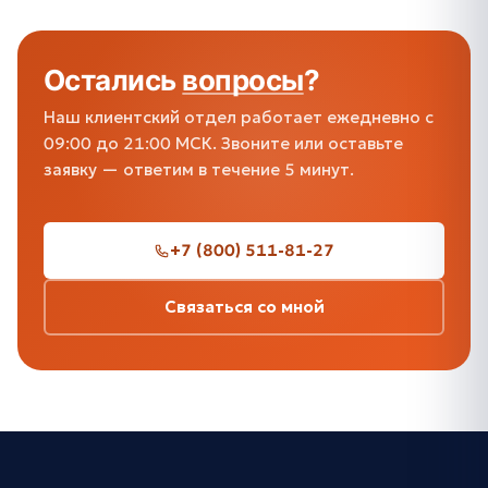
Остались
вопросы
?
Наш клиентский отдел работает ежедневно с
09:00 до 21:00 МСК. Звоните или оставьте
заявку — ответим в течение 5 минут.
+7 (800) 511-81-27
Связаться со мной