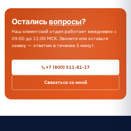
Остались
вопросы
?
Наш клиентский отдел работает ежедневно с
09:00 до 21:00 МСК. Звоните или оставьте
заявку — ответим в течение 5 минут.
+7 (800) 511-81-27
Связаться со мной