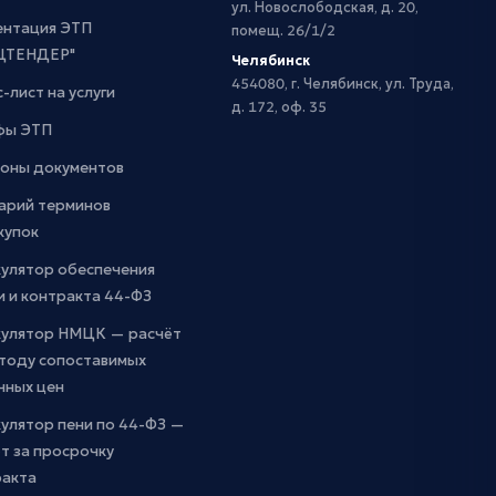
ул. Новослободская, д. 20,
ентация ЭТП
помещ. 26/1/2
ЦТЕНДЕР"
Челябинск
454080, г. Челябинск, ул. Труда,
-лист на услуги
д. 172, оф. 35
фы ЭТП
оны документов
арий терминов
купок
кулятор обеспечения
и и контракта 44-ФЗ
кулятор НМЦК — расчёт
етоду сопоставимых
чных цен
улятор пени по 44-ФЗ —
т за просрочку
ракта