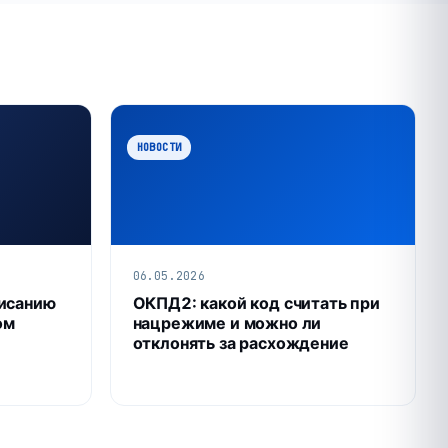
НОВОСТИ
06.05.2026
писанию
ОКПД2: какой код считать при
ом
нацрежиме и можно ли
отклонять за расхождение