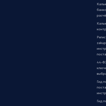
Каль
банко
расчё
Каль
контр
Регис
zakup
инстр
пост
44-ФЗ
ключ
выбр
Гид п
поста
инст
Гид п