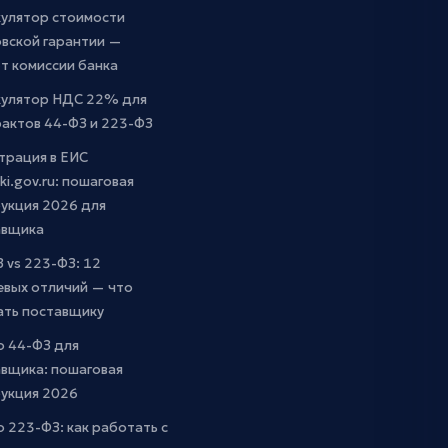
кулятор стоимости
вской гарантии —
т комиссии банка
кулятор НДС 22% для
актов 44-ФЗ и 223-ФЗ
трация в ЕИС
ki.gov.ru: пошаговая
укция 2026 для
авщика
 vs 223-ФЗ: 12
евых отличий — что
ать поставщику
о 44-ФЗ для
вщика: пошаговая
рукция 2026
о 223-ФЗ: как работать с