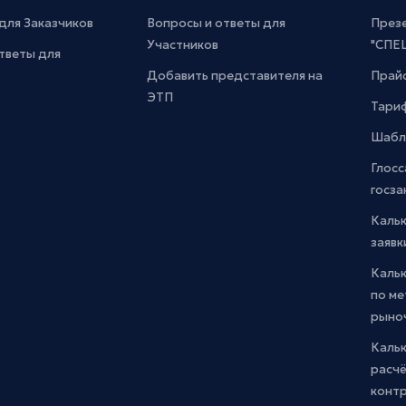
для Заказчиков
Вопросы и ответы для
През
Участников
"СПЕ
тветы для
Добавить представителя на
Прайс
ЭТП
Тари
Шабл
Глосс
госза
Каль
заявк
Каль
по м
рыно
Кальк
расчё
конт