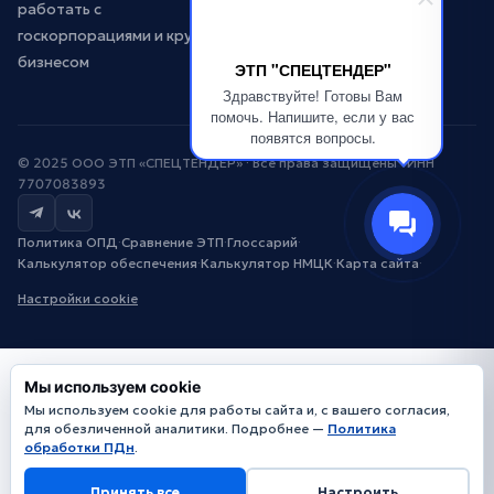
работать с
госкорпорациями и крупным
бизнесом
ЭТП "СПЕЦТЕНДЕР"
Здравствуйте! Готовы Вам
помочь. Напишите, если у вас
появятся вопросы.
© 2025 ООО ЭТП «СПЕЦТЕНДЕР» · Все права защищены · ИНН
7707083893
Политика ОПД
·
Сравнение ЭТП
·
Глоссарий
·
Калькулятор обеспечения
·
Калькулятор НМЦК
·
Карта сайта
·
Настройки cookie
Мы используем cookie
Мы используем cookie для работы сайта и, с вашего согласия,
для обезличенной аналитики. Подробнее —
Политика
обработки ПДн
.
Принять все
Настроить