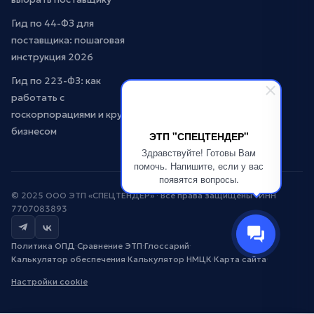
Гид по 44-ФЗ для
поставщика: пошаговая
инструкция 2026
Гид по 223-ФЗ: как
работать с
госкорпорациями и крупным
бизнесом
ЭТП "СПЕЦТЕНДЕР"
Здравствуйте! Готовы Вам
помочь. Напишите, если у вас
появятся вопросы.
© 2025 ООО ЭТП «СПЕЦТЕНДЕР» · Все права защищены · ИНН
7707083893
Политика ОПД
·
Сравнение ЭТП
·
Глоссарий
·
Калькулятор обеспечения
·
Калькулятор НМЦК
·
Карта сайта
·
Настройки cookie