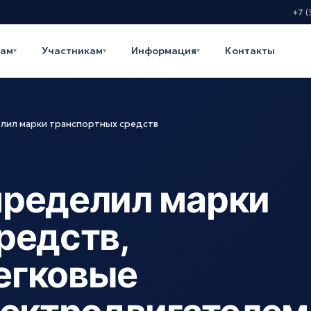
+7 (
кам
Участникам
Информация
Контакты
▾
▾
▾
лил марки транспортных средств
пределил марки
редств,
егковые