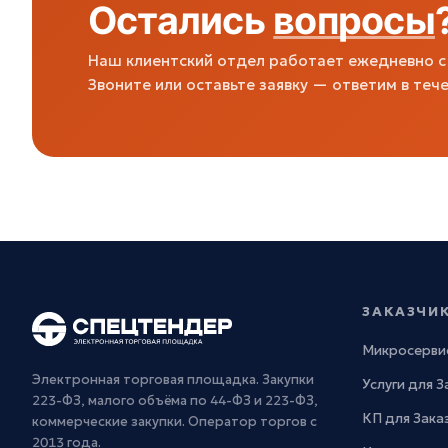
Остались
вопросы
Наш клиентский отдел работает ежедневно с 
Звоните или оставьте заявку — ответим в тече
ЗАКАЗЧИ
Микросерви
Электронная торговая площадка. Закупки
Услуги для 
223-ФЗ, малого объёма по 44-ФЗ и 223-ФЗ,
КП для Зака
коммерческие закупки. Оператор торгов с
2013 года.