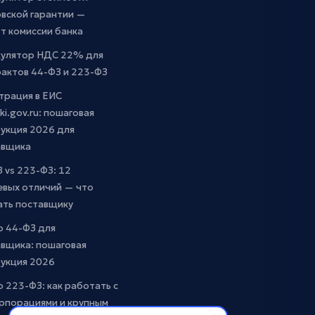
вской гарантии —
т комиссии банка
кулятор НДС 22% для
актов 44-ФЗ и 223-ФЗ
трация в ЕИС
ki.gov.ru: пошаговая
укция 2026 для
авщика
 vs 223-ФЗ: 12
евых отличий — что
ать поставщику
о 44-ФЗ для
вщика: пошаговая
рукция 2026
о 223-ФЗ: как работать с
рпорациями и крупным