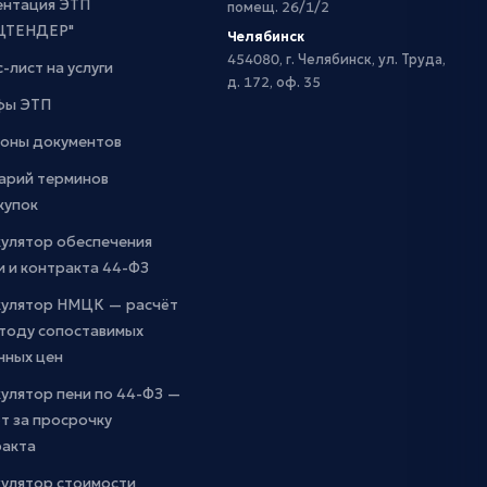
ентация ЭТП
помещ. 26/1/2
ЦТЕНДЕР"
Челябинск
454080, г. Челябинск, ул. Труда,
-лист на услуги
д. 172, оф. 35
фы ЭТП
оны документов
арий терминов
купок
кулятор обеспечения
и и контракта 44-ФЗ
кулятор НМЦК — расчёт
етоду сопоставимых
чных цен
улятор пени по 44-ФЗ —
т за просрочку
ракта
кулятор стоимости