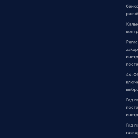
банко
расчё
Каль
контр
Регис
zakup
инстр
пост
44-ФЗ
ключ
выбр
Гид п
поста
инст
Гид п
госко