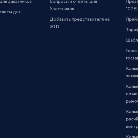
для Заказчиков
Вопросы и ответы для
През
Участников
"СПЕ
тветы для
Добавить представителя на
Прайс
ЭТП
Тари
Шабл
Глосс
госза
Каль
заявк
Каль
по м
рыно
Кальк
расчё
конт
Каль