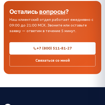
Остались
вопросы
?
Наш клиентский отдел работает ежедневно с
09:00 до 21:00 МСК. Звоните или оставьте
заявку — ответим в течение 5 минут.
+7 (800) 511-81-27
Связаться со мной