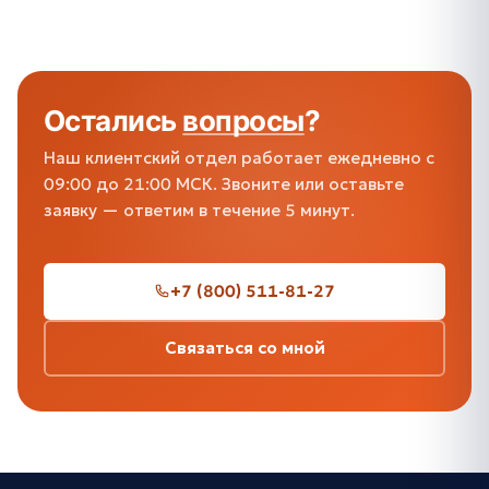
Остались
вопросы
?
Наш клиентский отдел работает ежедневно с
09:00 до 21:00 МСК. Звоните или оставьте
заявку — ответим в течение 5 минут.
+7 (800) 511-81-27
Связаться со мной