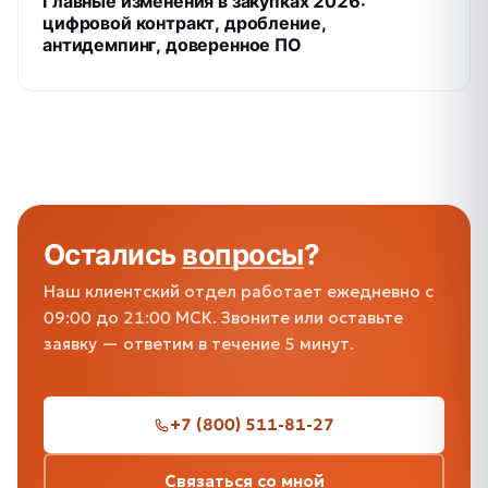
Главные изменения в закупках 2026:
цифровой контракт, дробление,
антидемпинг, доверенное ПО
Остались
вопросы
?
Наш клиентский отдел работает ежедневно с
09:00 до 21:00 МСК. Звоните или оставьте
заявку — ответим в течение 5 минут.
+7 (800) 511-81-27
Связаться со мной