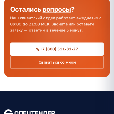
Остались
вопросы
?
Наш клиентский отдел работает ежедневно с
09:00 до 21:00 МСК. Звоните или оставьте
заявку — ответим в течение 5 минут.
+7 (800) 511-81-27
Связаться со мной