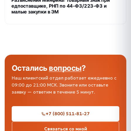
Разъяснения Минфина: товарный знак при
едпоставщике, РНП по 44‑ФЗ/223‑ФЗ и
малые закупки в ЭМ
Остались
вопросы
?
Наш клиентский отдел работает ежедневно с
09:00 до 21:00 МСК. Звоните или оставьте
заявку — ответим в течение 5 минут.
+7 (800) 511-81-27
Связаться со мной