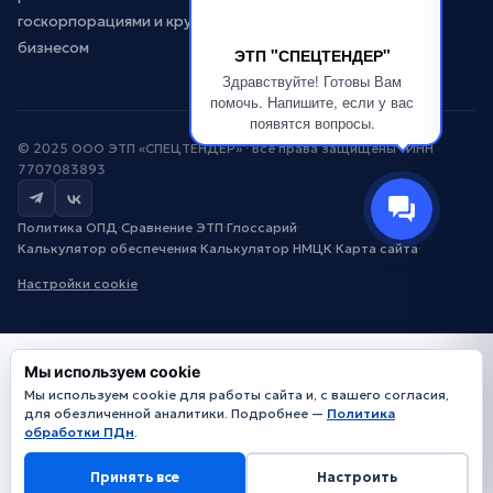
госкорпорациями и крупным
бизнесом
ЭТП "СПЕЦТЕНДЕР"
Здравствуйте! Готовы Вам
помочь. Напишите, если у вас
появятся вопросы.
© 2025 ООО ЭТП «СПЕЦТЕНДЕР» · Все права защищены · ИНН
7707083893
Политика ОПД
·
Сравнение ЭТП
·
Глоссарий
·
Калькулятор обеспечения
·
Калькулятор НМЦК
·
Карта сайта
·
Настройки cookie
Мы используем cookie
Мы используем cookie для работы сайта и, с вашего согласия,
для обезличенной аналитики. Подробнее —
Политика
обработки ПДн
.
Принять все
Настроить