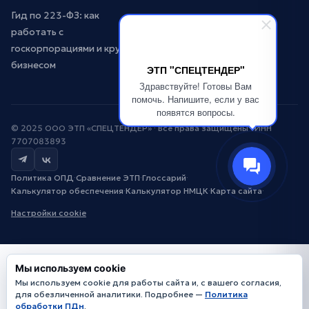
Гид по 223-ФЗ: как
работать с
госкорпорациями и крупным
бизнесом
ЭТП "СПЕЦТЕНДЕР"
Здравствуйте! Готовы Вам
помочь. Напишите, если у вас
появятся вопросы.
© 2025 ООО ЭТП «СПЕЦТЕНДЕР» · Все права защищены · ИНН
7707083893
Политика ОПД
·
Сравнение ЭТП
·
Глоссарий
·
Калькулятор обеспечения
·
Калькулятор НМЦК
·
Карта сайта
·
Настройки cookie
Мы используем cookie
Мы используем cookie для работы сайта и, с вашего согласия,
для обезличенной аналитики. Подробнее —
Политика
обработки ПДн
.