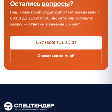
Остались
вопросы
?
Наш клиентский отдел работает ежедневно с
09:00 до 21:00 МСК. Звоните или оставьте
заявку — ответим в течение 5 минут.
+7 (800) 511-81-27
Связаться со мной