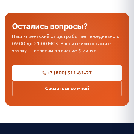
Остались
вопросы
?
Наш клиентский отдел работает ежедневно с
09:00 до 21:00 МСК. Звоните или оставьте
заявку — ответим в течение 5 минут.
+7 (800) 511-81-27
Связаться со мной