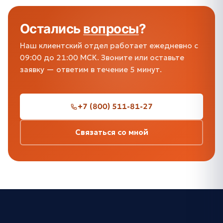
Остались
вопросы
?
Наш клиентский отдел работает ежедневно с
09:00 до 21:00 МСК. Звоните или оставьте
заявку — ответим в течение 5 минут.
+7 (800) 511-81-27
Связаться со мной