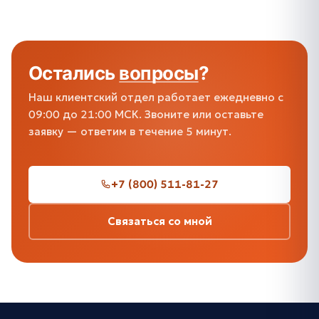
Остались
вопросы
?
Наш клиентский отдел работает ежедневно с
09:00 до 21:00 МСК. Звоните или оставьте
заявку — ответим в течение 5 минут.
+7 (800) 511-81-27
Связаться со мной