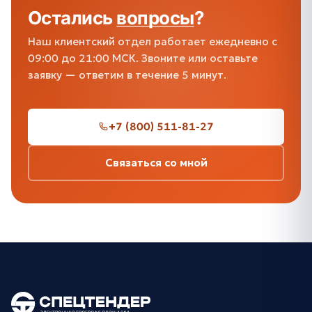
Остались
вопросы
?
Наш клиентский отдел работает ежедневно с
09:00 до 21:00 МСК. Звоните или оставьте
заявку — ответим в течение 5 минут.
+7 (800) 511-81-27
Связаться со мной