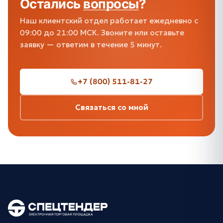
Остались
вопросы
?
Наш клиентский отдел работает ежедневно с
09:00 до 21:00 МСК. Звоните или оставьте
заявку — ответим в течение 5 минут.
+7 (800) 511-81-27
Связаться со мной