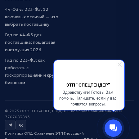
44-ФЗ vs 223-ФЗ: 12
ключевых отличий — что
выбрать поставщику
Гид по 44-ФЗ для
поставщика: пошаговая
инструкция 2026
Гид по 223-ФЗ: как
работать с
госкорпорациями и крупным
бизнесом
ЭТП "СПЕЦТЕНДЕР"
Здравствуйте! Готовы Вам
помочь. Напишите, если у вас
появятся вопросы.
© 2025 ООО ЭТП «СПЕЦТЕНДЕР» · Все права защищены · ИНН
7707083893
Политика ОПД
·
Сравнение ЭТП
·
Глоссарий
·