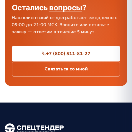
Остались
вопросы
?
Наш клиентский отдел работает ежедневно с
09:00 до 21:00 МСК. Звоните или оставьте
заявку — ответим в течение 5 минут.
+7 (800) 511-81-27
Связаться со мной