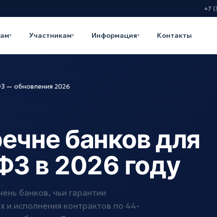
+7 (
кам
Участникам
Информация
Контакты
▾
▾
▾
ФЗ — обновления 2026
ечне банков для
ФЗ в 2026 году
ень банков, чьи гарантии
х и исполнения контрактов по 44-