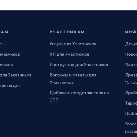
КАМ
УЧАСТНИКАМ
ИНФ
сы
Услуги для Участников
Доку
Заказчиков
КП для Участников
Новос
зчиков
Инструкции для Участников
Парт
для Заказчиков
Вопросы и ответы для
През
Участников
"СПЕ
тветы для
Добавить представителя на
Прайс
ЭТП
Тари
Шабл
Глосс
госза