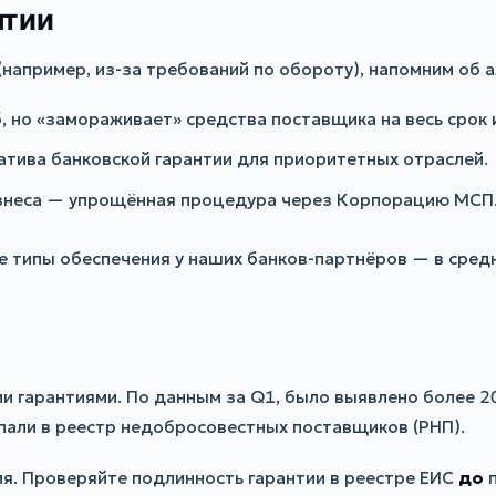
нтии
(например, из-за требований по обороту), напомним об а
 но «замораживает» средства поставщика на весь срок 
атива банковской гарантии для приоритетных отраслей.
знеса — упрощённая процедура через Корпорацию МСП
 типы обеспечения у наших банков-партнёров — в средн
и гарантиями. По данным за Q1, было выявлено более 2
пали в реестр недобросовестных поставщиков (РНП).
я. Проверяйте подлинность гарантии в реестре ЕИС
до
п