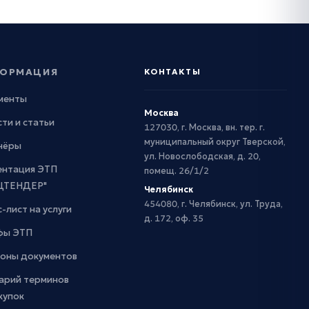
ОРМАЦИЯ
КОНТАКТЫ
менты
Москва
ти и статьи
127030, г. Москва, вн. тер. г.
муниципальный округ Тверской,
нёры
ул. Новослободская, д. 20,
ентация ЭТП
помещ. 26/1/2
ЦТЕНДЕР"
Челябинск
454080, г. Челябинск, ул. Труда,
-лист на услуги
д. 172, оф. 35
фы ЭТП
оны документов
арий терминов
купок