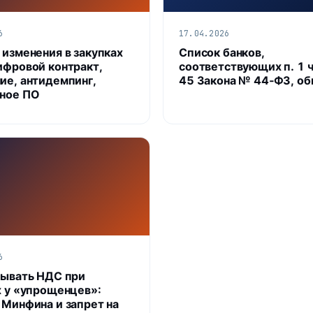
6
17.04.2026
 изменения в закупках
Список банков,
ифровой контракт,
соответствующих п. 1 ч.
ие, антидемпинг,
45 Закона № 44‑ФЗ, об
ное ПО
6
тывать НДС при
х у «упрощенцев»:
 Минфина и запрет на