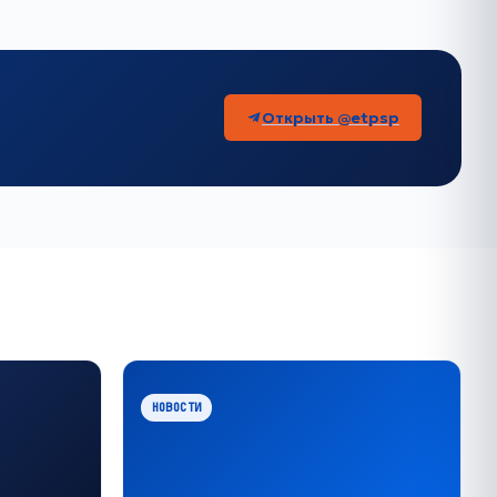
Открыть @etpsp
НОВОСТИ