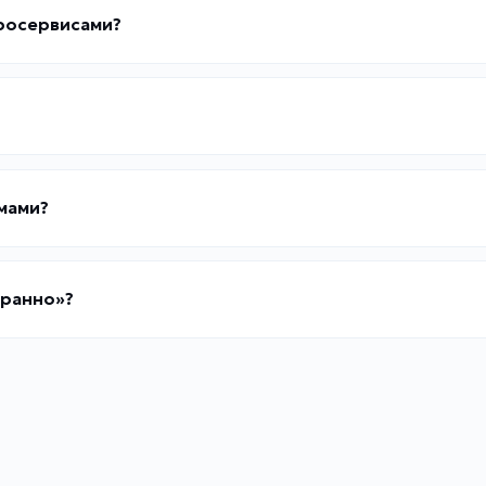
кросервисами?
емами?
транно»?