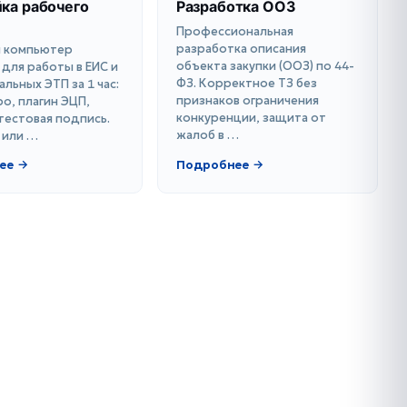
ка рабочего
Разработка ООЗ
Профессиональная
разработка описания
 компьютер
объекта закупки (ООЗ) по 44-
 для работы в ЕИС и
ФЗ. Корректное ТЗ без
льных ЭТП за 1 час:
признаков ограничения
о, плагин ЭЦП,
конкуренции, защита от
тестовая подпись.
жалоб в …
 или …
ее →
Подробнее →