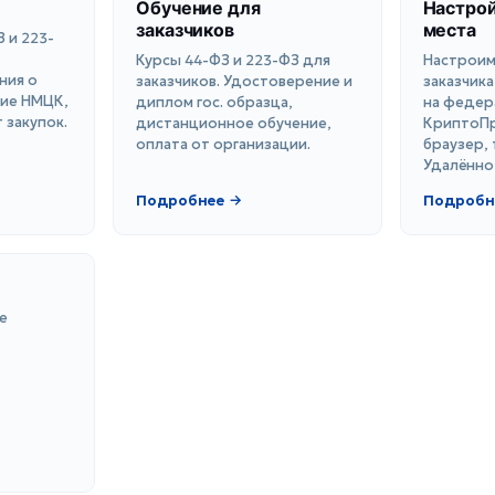
Обучение для
Настрой
заказчиков
места
 и 223-
Курсы 44-ФЗ и 223-ФЗ для
Настроим
ния о
заказчиков. Удостоверение и
заказчика
ние НМЦК,
диплом гос. образца,
на федера
 закупок.
дистанционное обучение,
КриптоПр
оплата от организации.
браузер, 
Удалённо
Подробнее →
Подробн
е