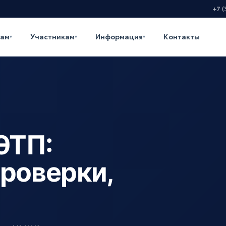
+7 (
кам
Участникам
Информация
Контакты
▾
▾
▾
ЭТП:
проверки,