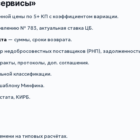
сервисы»
ной цены по 5+ КП с коэффициентом вариации.
влению № 783, актуальная ставка ЦБ.
кта
— суммы, сроки возврата.
р недобросовестных поставщиков (РНП), задолженность
акты, протоколы, доп. соглашения.
ьной классификации.
шаблону Минфина.
стата, КИРБ.
мени на типовых расчётах.