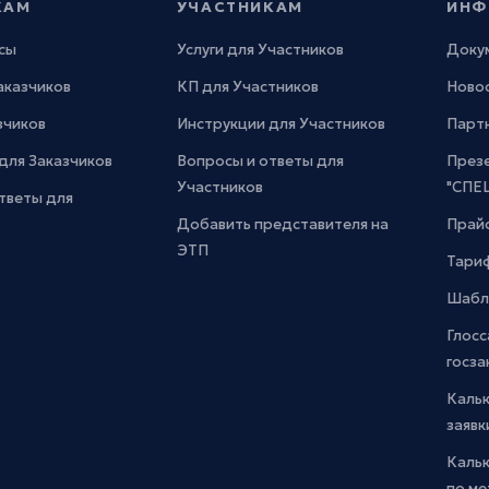
КАМ
УЧАСТНИКАМ
ИНФ
сы
Услуги для Участников
Доку
Заказчиков
КП для Участников
Новос
зчиков
Инструкции для Участников
Парт
для Заказчиков
Вопросы и ответы для
През
Участников
"СПЕ
тветы для
Добавить представителя на
Прайс
ЭТП
Тари
Шабл
Глосс
госза
Каль
заявк
Каль
по м