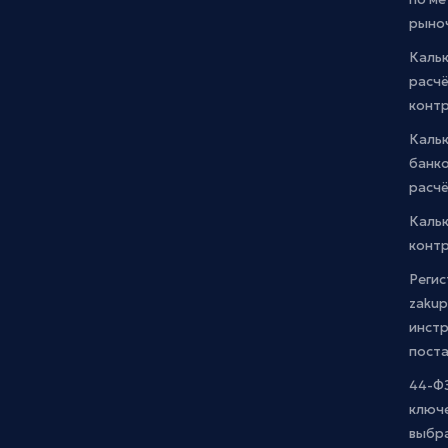
рыно
Кальк
расчё
конт
Каль
банко
расчё
Каль
контр
Регис
zakup
инстр
пост
44-ФЗ
ключ
выбр