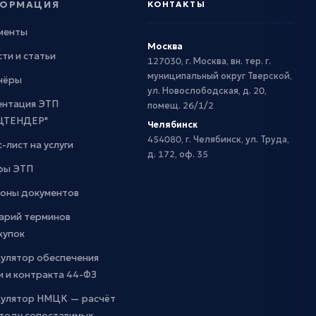
ОРМАЦИЯ
КОНТАКТЫ
менты
Москва
ти и статьи
127030, г. Москва, вн. тер. г.
муниципальный округ Тверской,
нёры
ул. Новослободская, д. 20,
ентация ЭТП
помещ. 26/1/2
ЦТЕНДЕР"
Челябинск
454080, г. Челябинск, ул. Труда,
-лист на услуги
д. 172, оф. 35
фы ЭТП
оны документов
арий терминов
купок
кулятор обеспечения
и и контракта 44-ФЗ
кулятор НМЦК — расчёт
етоду сопоставимых