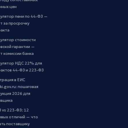
чных цен
улятор пени по 44-ФЗ —
т за просрочку
ракта
кулятор стоимости
вской гарантии —
т комиссии банка
кулятор НДС 22% для
актов 44-ФЗ и 223-ФЗ
трация в ЕИС
ki.gov.ru: пошаговая
укция 2026 для
авщика
 vs 223-ФЗ: 12
евых отличий — что
ать поставщику