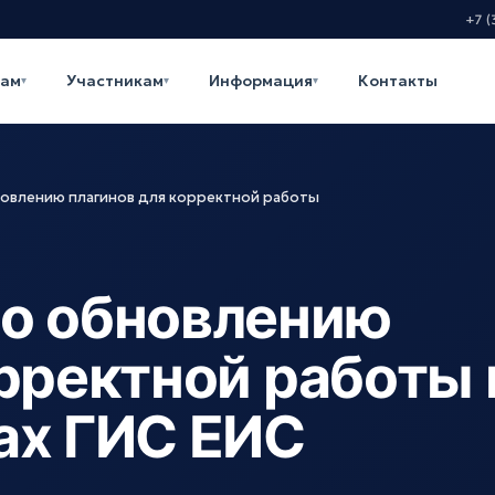
+7 (
кам
Участникам
Информация
Контакты
▾
▾
▾
овлению плагинов для корректной работы
о обновлению
рректной работы 
ах ГИС ЕИС