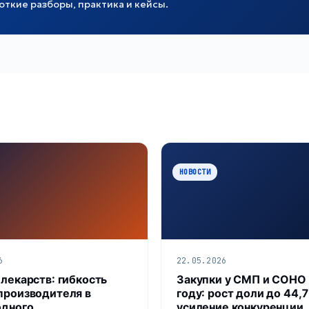
ткие разборы, практика и кейсы.
НОВОСТИ
6
22.05.2026
 лекарств: гибкость
Закупки у СМП и СОНО
производителя в
году: рост доли до 44,
одного
усиление конкуренции