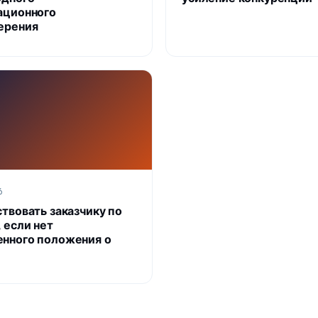
ационного
ерения
6
ствовать заказчику по
 если нет
нного положения о