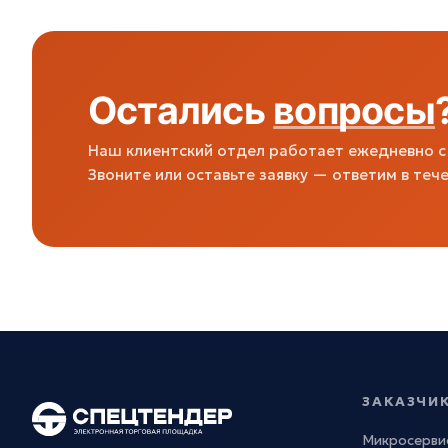
Остались
вопросы
Наш клиентский отдел работает ежедневно с 
Звоните или оставьте заявку — ответим в тече
ЗАКАЗЧИ
Микросерви