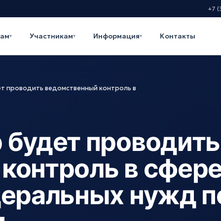
+7 (
кам
Участникам
Информация
Контакты
▾
▾
▾
т проводить ведомственный контроль в
 будет проводить
контроль в сфер
деральных нужд п