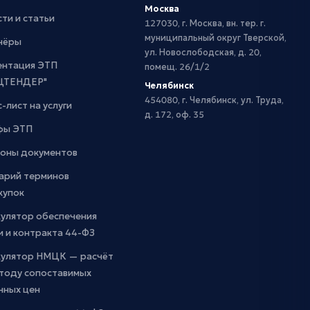
Москва
ти и статьи
127030, г. Москва, вн. тер. г.
муниципальный округ Тверской,
нёры
ул. Новослободская, д. 20,
ентация ЭТП
помещ. 26/1/2
ЦТЕНДЕР"
Челябинск
454080, г. Челябинск, ул. Труда,
-лист на услуги
д. 172, оф. 35
фы ЭТП
оны документов
арий терминов
купок
кулятор обеспечения
и и контракта 44-ФЗ
кулятор НМЦК — расчёт
етоду сопоставимых
чных цен