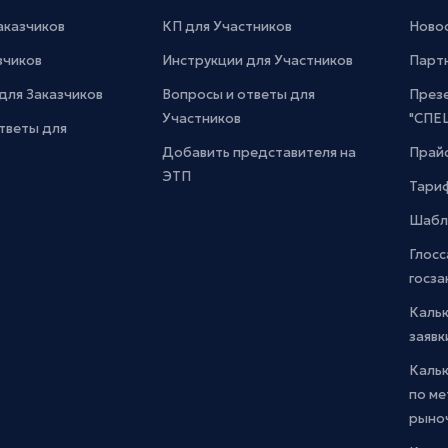
Заказчиков
КП для Участников
Новос
зчиков
Инструкции для Участников
Парт
для Заказчиков
Вопросы и ответы для
През
Участников
"СПЕ
тветы для
Добавить представителя на
Прайс
ЭТП
Тари
Шабл
Глосс
госза
Каль
заявк
Каль
по м
рыно