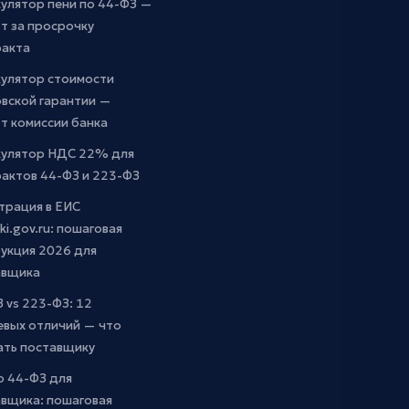
улятор пени по 44-ФЗ —
т за просрочку
ракта
кулятор стоимости
вской гарантии —
т комиссии банка
кулятор НДС 22% для
актов 44-ФЗ и 223-ФЗ
трация в ЕИС
ki.gov.ru: пошаговая
укция 2026 для
авщика
 vs 223-ФЗ: 12
евых отличий — что
ать поставщику
о 44-ФЗ для
вщика: пошаговая