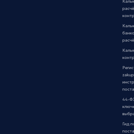
Кальк
расчё
конт
Каль
банко
расчё
Каль
контр
Регис
zakup
инстр
пост
44-ФЗ
ключ
выбр
Гид п
поста