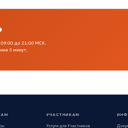
?
09:00 до 21:00 МСК.
ние 5 минут.
КАМ
УЧАСТНИКАМ
ИНФ
сы
Услуги для Участников
Доку