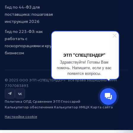
Гид по 44-ФЗ для
поставщика: пошаговая
инструкция 2026
Гид по 223-ФЗ: как
работать с
госкорпорациями и крупным
бизнесом
ЭТП "СПЕЦТЕНДЕР"
Здравствуйте! Готовы Вам
помочь. Напишите, если у вас
появятся вопросы.
© 2025 ООО ЭТП «СПЕЦТЕНДЕР» · Все права защищены · ИНН
7707083893
Политика ОПД
·
Сравнение ЭТП
·
Глоссарий
·
Калькулятор обеспечения
·
Калькулятор НМЦК
·
Карта сайта
·
Настройки cookie