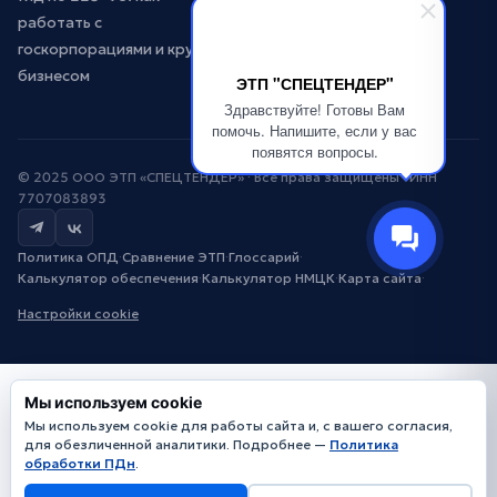
работать с
госкорпорациями и крупным
бизнесом
ЭТП "СПЕЦТЕНДЕР"
Здравствуйте! Готовы Вам
помочь. Напишите, если у вас
появятся вопросы.
© 2025 ООО ЭТП «СПЕЦТЕНДЕР» · Все права защищены · ИНН
7707083893
Политика ОПД
·
Сравнение ЭТП
·
Глоссарий
·
Калькулятор обеспечения
·
Калькулятор НМЦК
·
Карта сайта
·
Настройки cookie
Мы используем cookie
Мы используем cookie для работы сайта и, с вашего согласия,
для обезличенной аналитики. Подробнее —
Политика
обработки ПДн
.