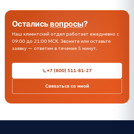
Остались
вопросы
?
Наш клиентский отдел работает ежедневно с
09:00 до 21:00 МСК. Звоните или оставьте
заявку — ответим в течение 5 минут.
+7 (800) 511-81-27
Связаться со мной