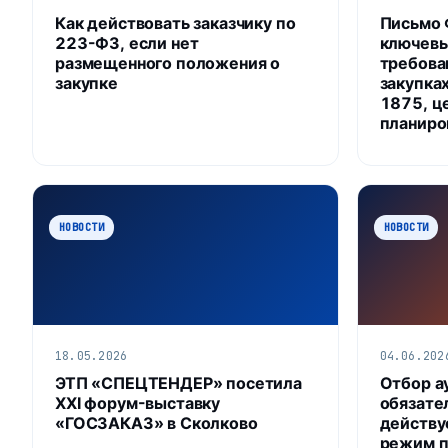
Как действовать заказчику по
Письмо 
223-ФЗ, если нет
ключевы
размещенного положения о
требова
закупке
закупка
1875, ц
планиро
НОВОСТИ
НОВОСТИ
18.05.2026
04.06.202
ЭТП «СПЕЦТЕНДЕР» посетила
Отбор а
XXI форум-выставку
обязател
«ГОСЗАКАЗ» в Сколково
действу
режим п