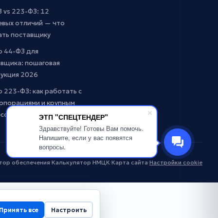
 vs 223-ФЗ: 12
евых отличий — что
ать поставщику
о 44-ФЗ для
вщика: пошаговая
рукция 2026
о 223-ФЗ: как работать с
рпорациями и крупным
есом
ЭТП "СПЕЦТЕНДЕР"
Здравствуйте! Готовы Вам помочь.
Напишите, если у вас появятся
вопросы.
тор обеспечения
·
Калькулятор НМЦК
·
Карта сайта
·
Настройки cookie
Принять все
Настроить