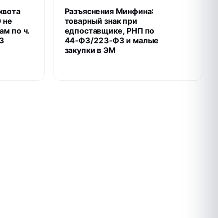
квота
Разъяснения Минфина:
 не
товарный знак при
ам по ч.
едпоставщике, РНП по
ФЗ
44‑ФЗ/223‑ФЗ и малые
закупки в ЭМ