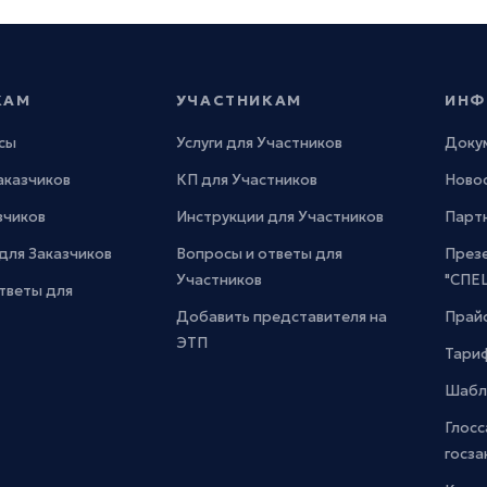
КАМ
УЧАСТНИКАМ
ИНФ
сы
Услуги для Участников
Доку
Заказчиков
КП для Участников
Новос
зчиков
Инструкции для Участников
Парт
для Заказчиков
Вопросы и ответы для
През
Участников
"СПЕ
тветы для
Добавить представителя на
Прайс
ЭТП
Тари
Шабл
Глосс
госза