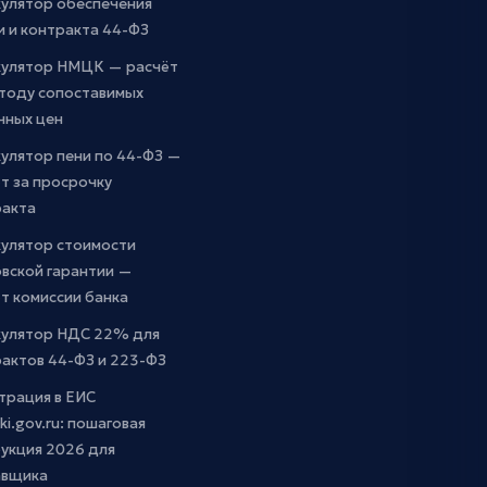
кулятор обеспечения
и и контракта 44-ФЗ
кулятор НМЦК — расчёт
етоду сопоставимых
чных цен
улятор пени по 44-ФЗ —
т за просрочку
ракта
кулятор стоимости
вской гарантии —
т комиссии банка
кулятор НДС 22% для
актов 44-ФЗ и 223-ФЗ
трация в ЕИС
ki.gov.ru: пошаговая
укция 2026 для
авщика