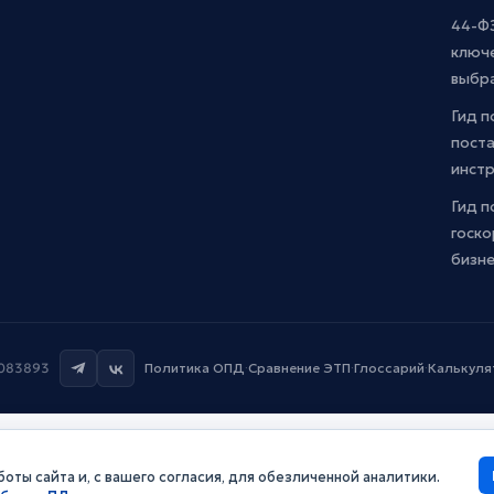
44-ФЗ
ключ
выбр
Гид п
поста
инст
Гид п
госко
бизн
7083893
Политика ОПД
·
Сравнение ЭТП
·
Глоссарий
·
Калькуля
оты сайта и, с вашего согласия, для обезличенной аналитики.