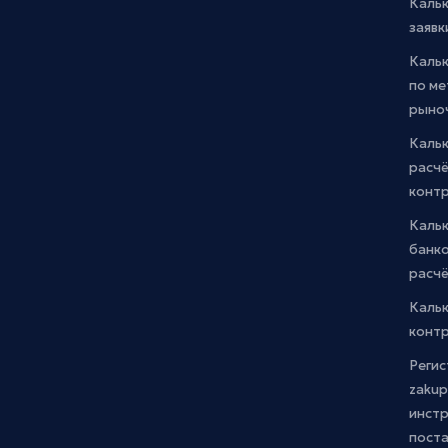
Каль
заявк
Каль
по м
рыно
Кальк
расчё
конт
Каль
банко
расчё
Каль
контр
Регис
zakup
инстр
пост