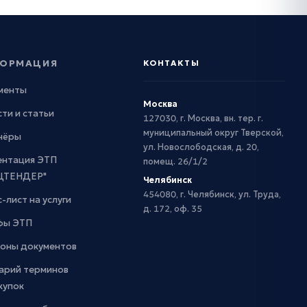
ОРМАЦИЯ
КОНТАКТЫ
менты
Москва
ти и статьи
127030, г. Москва, вн. тер. г.
муниципальный округ Тверской,
нёры
ул. Новослободская, д. 20,
ентация ЭТП
помещ. 26/1/2
ЦТЕНДЕР"
Челябинск
454080, г. Челябинск, ул. Труда,
-лист на услуги
д. 172, оф. 35
фы ЭТП
оны документов
арий терминов
купок