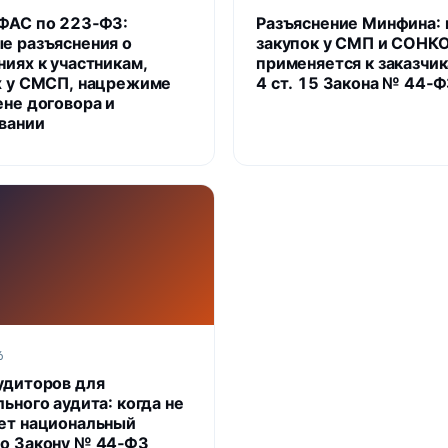
ФАС по 223‑ФЗ:
Разъяснение Минфина: 
е разъяснения о
закупок у СМП и СОНКО
ниях к участникам,
применяется к заказчик
х у СМСП, нацрежиме
4 ст. 15 Закона № 44‑
ене договора и
вании
6
удиторов для
ьного аудита: когда не
ет национальный
о Закону № 44‑ФЗ