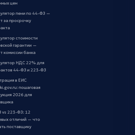
чных цен
улятор пени по 44-ФЗ —
т за просрочку
ракта
кулятор стоимости
вской гарантии —
т комиссии банка
кулятор НДС 22% для
актов 44-ФЗ и 223-ФЗ
трация в ЕИС
ki.gov.ru: пошаговая
укция 2026 для
авщика
 vs 223-ФЗ: 12
евых отличий — что
ать поставщику