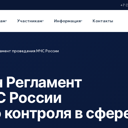
+7 (
кам
Участникам
Информация
Контакты
▾
▾
▾
амент проведения МЧС России
 Регламент
С России
 контроля в сфер