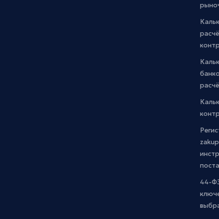
рыно
Кальк
расчё
конт
Каль
банко
расчё
Каль
контр
Регис
zakup
инстр
пост
44-ФЗ
ключ
выбр