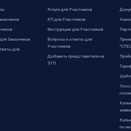
сы
Услуги для Участников
Доку
Заказчиков
КП для Участников
Новос
зчиков
Инструкции для Участников
Парт
для Заказчиков
Вопросы и ответы для
През
Участников
"СПЕ
тветы для
Добавить представителя на
Прайс
ЭТП
Тари
Шабл
Глосс
госза
Каль
заявк
Каль
по м