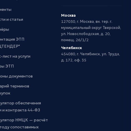
менты
Москва
ти и статьи
127030, г. Москва, вн. тер. г.
муниципальный округ Тверской,
нёры
ул. Новослободская, д. 20,
ентация ЭТП
помещ. 26/1/2
ЦТЕНДЕР"
Челябинск
454080, г. Челябинск, ул. Труда,
-лист на услуги
д. 172, оф. 35
фы ЭТП
оны документов
арий терминов
купок
кулятор обеспечения
и и контракта 44-ФЗ
кулятор НМЦК — расчёт
етоду сопоставимых