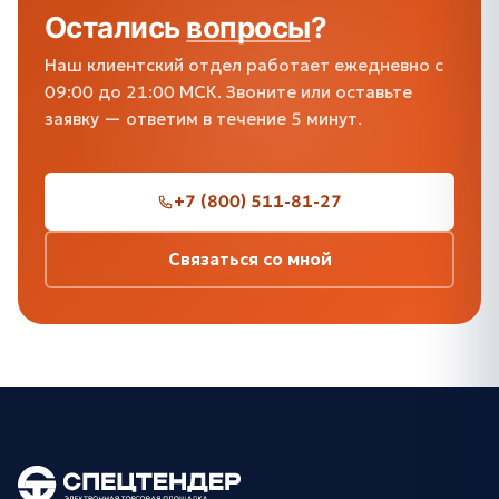
Остались
вопросы
?
Наш клиентский отдел работает ежедневно с
09:00 до 21:00 МСК. Звоните или оставьте
заявку — ответим в течение 5 минут.
+7 (800) 511-81-27
Связаться со мной