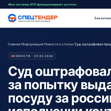
Все системы ЭТП функционируют штатно
Заказчи
Главная
/
Информация
/
Новости и статьи
/
Суд оштрафовал пред
НОВОСТИ · 29.05.2026
Суд оштрафова
за попытку выд
посуду за росс