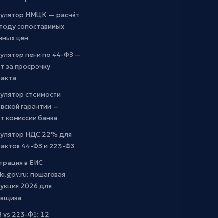
кулятор НМЦК — расчёт
етоду сопоставимых
чных цен
улятор пени по 44-ФЗ —
т за просрочку
ракта
кулятор стоимости
вской гарантии —
т комиссии банка
кулятор НДС 22% для
актов 44-ФЗ и 223-ФЗ
трация в ЕИС
ki.gov.ru: пошаговая
укция 2026 для
авщика
 vs 223-ФЗ: 12