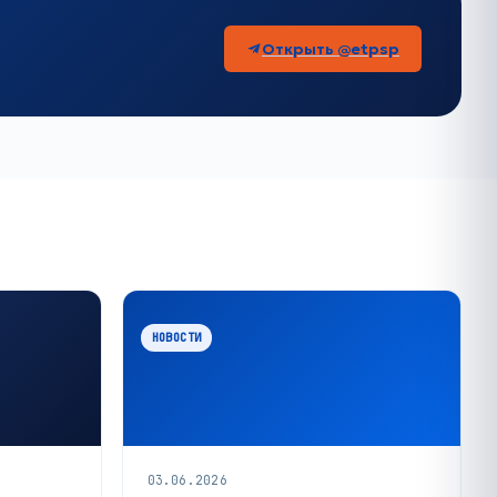
Открыть @etpsp
НОВОСТИ
03.06.2026