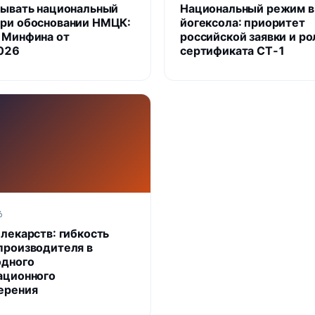
тывать национальный
Национальный режим в
ри обосновании НМЦК:
йогексола: приоритет
 Минфина от
российской заявки и ро
026
сертификата СТ‑1
6
 лекарств: гибкость
производителя в
одного
ационного
ерения