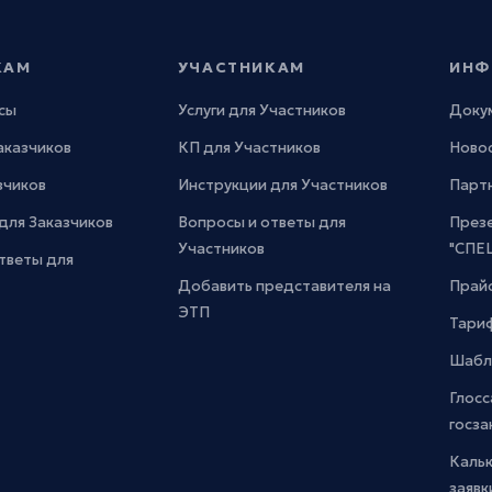
КАМ
УЧАСТНИКАМ
ИНФ
сы
Услуги для Участников
Доку
Заказчиков
КП для Участников
Новос
зчиков
Инструкции для Участников
Парт
для Заказчиков
Вопросы и ответы для
През
Участников
"СПЕ
тветы для
Добавить представителя на
Прайс
ЭТП
Тари
Шабл
Глосс
госза
Каль
заявк