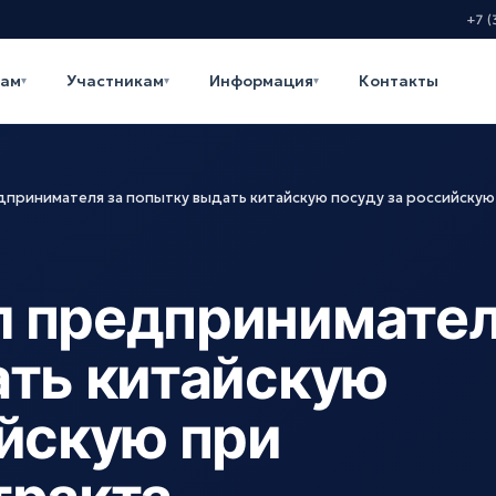
+7 (
кам
Участникам
Информация
Контакты
▾
▾
▾
принимателя за попытку выдать китайскую посуду за российскую
л предпринимате
ать китайскую
ийскую при