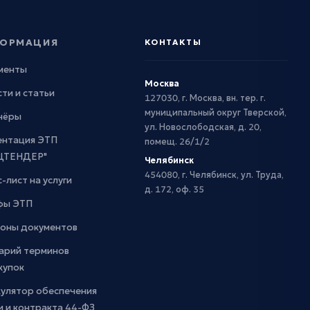
ОРМАЦИЯ
КОНТАКТЫ
менты
Москва
ти и статьи
127030, г. Москва, вн. тер. г.
муниципальный округ Тверской,
нёры
ул. Новослободская, д. 20,
ентация ЭТП
помещ. 26/1/2
ЦТЕНДЕР"
Челябинск
454080, г. Челябинск, ул. Труда,
-лист на услуги
д. 172, оф. 35
фы ЭТП
оны документов
арий терминов
купок
кулятор обеспечения
и и контракта 44-ФЗ