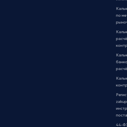
Каль
по м
рыно
Кальк
расчё
конт
Каль
банко
расчё
Каль
контр
Регис
zakup
инстр
пост
44-ФЗ