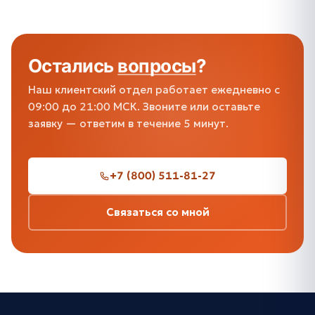
Остались
вопросы
?
Наш клиентский отдел работает ежедневно с
09:00 до 21:00 МСК. Звоните или оставьте
заявку — ответим в течение 5 минут.
+7 (800) 511-81-27
Связаться со мной