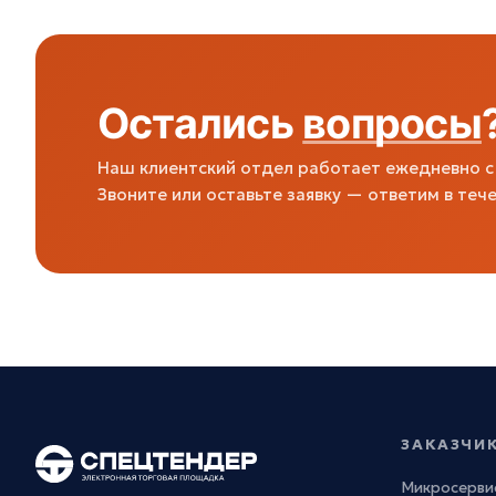
Остались
вопросы
Наш клиентский отдел работает ежедневно с 
Звоните или оставьте заявку — ответим в тече
ЗАКАЗЧИ
Микросерви