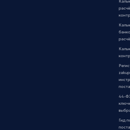
Кальк
расчё
конт
Каль
банко
расчё
Каль
контр
Регис
zakup
инстр
пост
44-ФЗ
ключ
выбр
Гид п
поста