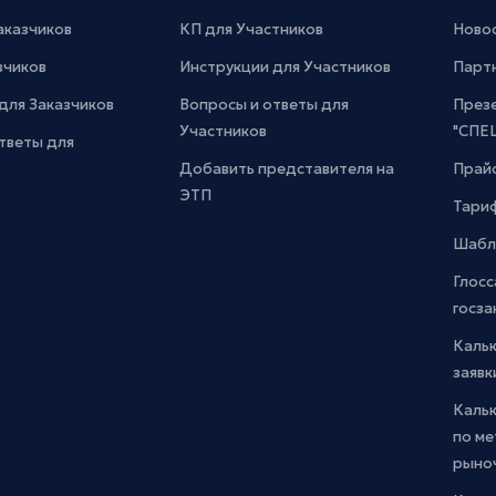
Заказчиков
КП для Участников
Новос
зчиков
Инструкции для Участников
Парт
для Заказчиков
Вопросы и ответы для
През
Участников
"СПЕ
тветы для
Добавить представителя на
Прайс
ЭТП
Тари
Шабл
Глосс
госза
Каль
заявк
Каль
по м
рыно