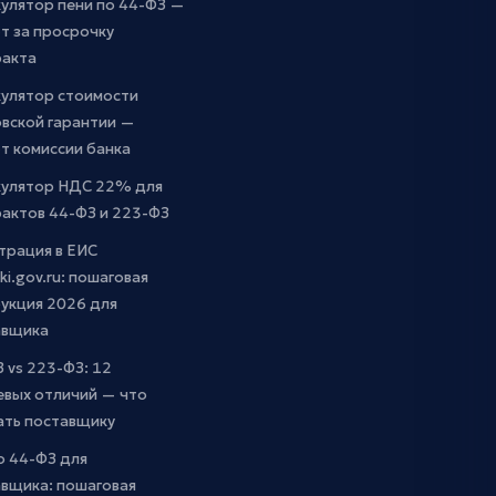
улятор пени по 44-ФЗ —
т за просрочку
ракта
кулятор стоимости
вской гарантии —
т комиссии банка
кулятор НДС 22% для
актов 44-ФЗ и 223-ФЗ
трация в ЕИС
ki.gov.ru: пошаговая
укция 2026 для
авщика
 vs 223-ФЗ: 12
евых отличий — что
ать поставщику
о 44-ФЗ для
вщика: пошаговая