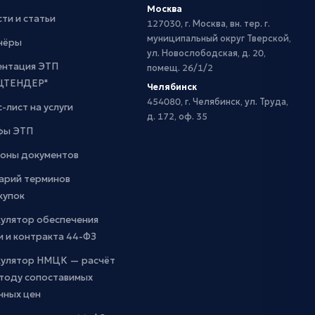
Москва
ти и статьи
127030, г. Москва, вн. тер. г.
муниципальный округ Тверской,
нёры
ул. Новослободская, д. 20,
ентация ЭТП
помещ. 26/1/2
ЦТЕНДЕР"
Челябинск
454080, г. Челябинск, ул. Труда,
-лист на услуги
д. 172, оф. 35
фы ЭТП
оны документов
арий терминов
купок
кулятор обеспечения
и и контракта 44-ФЗ
кулятор НМЦК — расчёт
етоду сопоставимых
чных цен