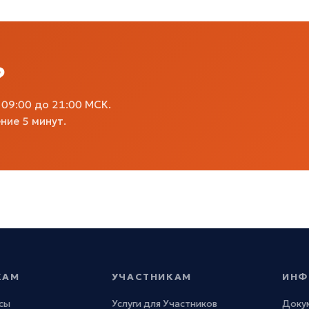
?
09:00 до 21:00 МСК.
ние 5 минут.
КАМ
УЧАСТНИКАМ
ИНФ
сы
Услуги для Участников
Доку