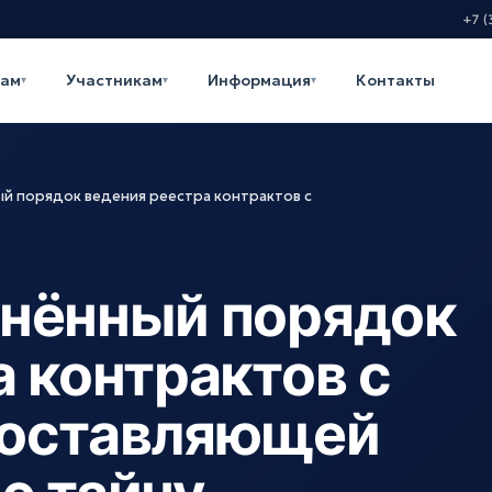
+7 (
кам
Участникам
Информация
Контакты
▾
▾
▾
й порядок ведения реестра контрактов с
нённый порядок
 контрактов с
составляющей