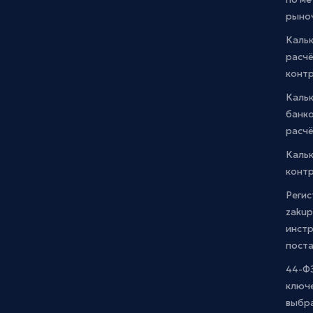
рыно
Кальк
расчё
конт
Каль
банко
расчё
Каль
контр
Регис
zakup
инстр
пост
44-ФЗ
ключ
выбр