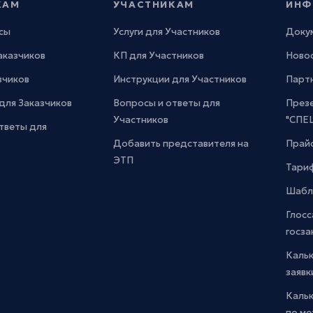
КАМ
УЧАСТНИКАМ
ИНФ
сы
Услуги для Участников
Доку
Заказчиков
КП для Участников
Новос
зчиков
Инструкции для Участников
Парт
для Заказчиков
Вопросы и ответы для
През
Участников
"СПЕ
тветы для
Добавить представителя на
Прайс
ЭТП
Тари
Шабл
Глосс
госза
Каль
заявк
Каль
по м