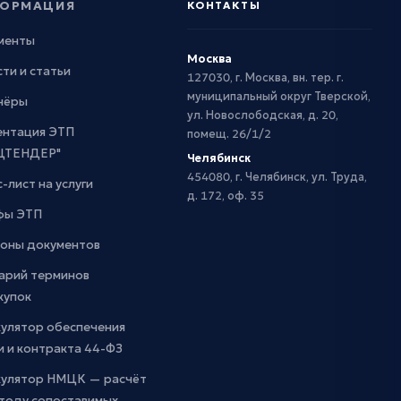
ОРМАЦИЯ
КОНТАКТЫ
менты
Москва
ти и статьи
127030, г. Москва, вн. тер. г.
муниципальный округ Тверской,
нёры
ул. Новослободская, д. 20,
ентация ЭТП
помещ. 26/1/2
ЦТЕНДЕР"
Челябинск
454080, г. Челябинск, ул. Труда,
-лист на услуги
д. 172, оф. 35
фы ЭТП
оны документов
арий терминов
купок
кулятор обеспечения
и и контракта 44-ФЗ
кулятор НМЦК — расчёт
етоду сопоставимых