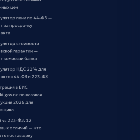
чных цен
улятор пени по 44-ФЗ —
т за просрочку
ракта
кулятор стоимости
вской гарантии —
т комиссии банка
кулятор НДС 22% для
актов 44-ФЗ и 223-ФЗ
трация в ЕИС
ki.gov.ru: пошаговая
укция 2026 для
авщика
 vs 223-ФЗ: 12
евых отличий — что
ать поставщику