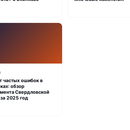
6
т частых ошибок в
ках: обзор
мента Свердловской
 за 2025 год