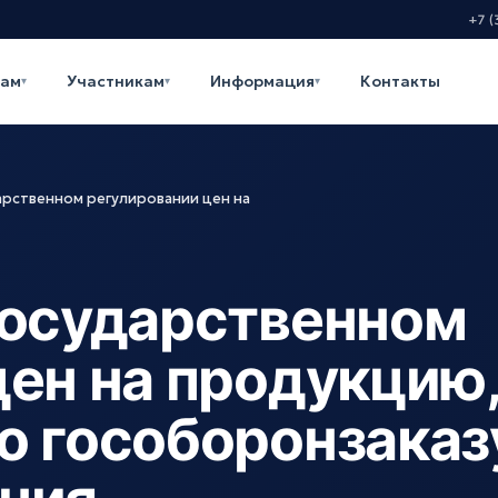
+7 (
кам
Участникам
Информация
Контакты
▾
▾
▾
арственном регулировании цен на
государственном
цен на продукцию
о гособоронзаказ