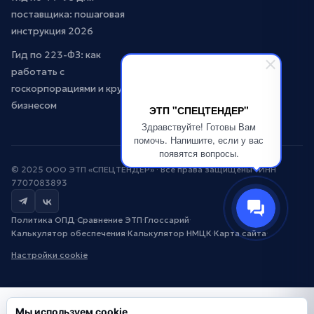
поставщика: пошаговая
инструкция 2026
Гид по 223-ФЗ: как
работать с
госкорпорациями и крупным
бизнесом
ЭТП "СПЕЦТЕНДЕР"
Здравствуйте! Готовы Вам
помочь. Напишите, если у вас
появятся вопросы.
© 2025 ООО ЭТП «СПЕЦТЕНДЕР» · Все права защищены · ИНН
7707083893
Политика ОПД
·
Сравнение ЭТП
·
Глоссарий
·
Калькулятор обеспечения
·
Калькулятор НМЦК
·
Карта сайта
·
Настройки cookie
Мы используем cookie