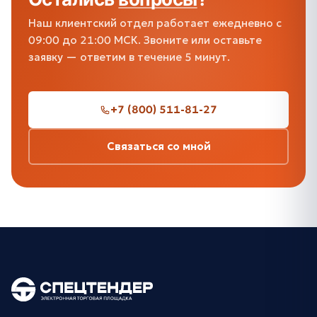
Наш клиентский отдел работает ежедневно с
09:00 до 21:00 МСК. Звоните или оставьте
заявку — ответим в течение 5 минут.
+7 (800) 511-81-27
Связаться со мной