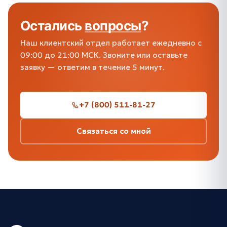
Остались
вопросы
?
Наш клиентский отдел работает ежедневно с
09:00 до 21:00 МСК. Звоните или оставьте
заявку — ответим в течение 5 минут.
+7 (800) 511-81-27
Связаться со мной